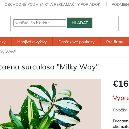
OBCHODNÉ PODMIENKY A REKLAMAČNÝ PORIADOK
PODMIEN
HĽADAŤ
nky
Hnojivá a výživy
Darčekové poukazy
Pre firmy
lky Way"
caena surculosa "Milky Way"
€16
Jednotk
Vypr
cena:
Položka 
Dracaena
okamžite