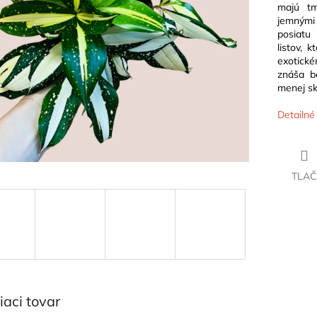
majú tm
jemnými
posiatu 
listov, 
exotick
znáša b
menej sk
Detailné
TLAČ
iaci tovar