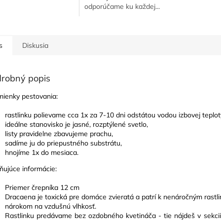
odporúčame ku každej...
s
Diskusia
robný popis
ienky pestovania
:
rastlinku polievame cca 1x za 7-10 dni odstátou vodou izbovej teplo
ideálne stanovisko je jasné, rozptýlené svetlo,
listy pravidelne zbavujeme prachu,
sadíme ju do priepustného substrátu,
hnojíme 1x do mesiaca.
ňujúce informácie
:
Priemer črepníka 12 cm
Dracaena je toxická pre domáce zvieratá a patrí k nenáročným rastli
nárokom na vzdušnú vlhkosť.
Rastlinku predávame bez ozdobného kvetináča - tie nájdeš v sekci