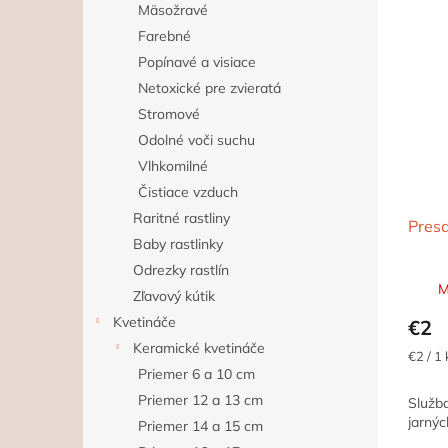
Mäsožravé
Farebné
Popínavé a visiace
Netoxické pre zvieratá
Stromové
Odolné voči suchu
Vlhkomilné
Čistiace vzduch
Raritné rastliny
Presa
Baby rastlinky
Odrezky rastlín
M
Zľavový kútik
Kvetináče
€2
Keramické kvetináče
Jednot
€2 / 1 
cena:
Priemer 6 a 10 cm
Priemer 12 a 13 cm
Služb
jarnýc
Priemer 14 a 15 cm