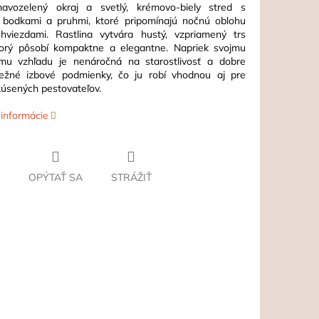
avozelený okraj a svetlý, krémovo-biely stred s
 bodkami a pruhmi, ktoré pripomínajú nočnú oblohu
hviezdami. Rastlina vytvára hustý, vzpriamený trs
ktorý pôsobí kompaktne a elegantne. Napriek svojmu
ému vzhľadu je nenáročná na starostlivosť a dobre
ežné izbové podmienky, čo ju robí vhodnou aj pre
úsených pestovateľov.
 informácie
OPÝTAŤ SA
STRÁŽIŤ