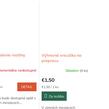
denie rastliny
Výhrevné vrecúško na
prepravu
omentálne nedostupné
Skladom
(4 ks)
€1,50
ková
ks
DETAIL
Jednotková
€1,50 / 1 ks
cena:
Do košíka
a bude dostupná opäť v
h mesiacoch....
V zimných mesiacoch