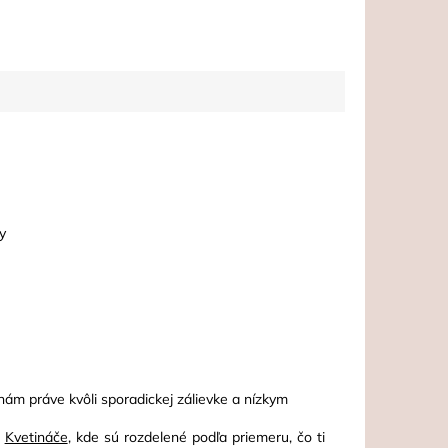
ty
nám práve kvôli sporadickej zálievke a nízkym
i
Kvetináče
, kde sú rozdelené podľa priemeru, čo ti