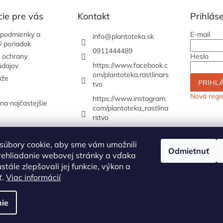
ie pre vás
Kontakt
Prihlás
podmienky a
E-mail
info
@
plantoteka.sk
 poriadok
0911444489
 ochrany
Heslo
https://www.facebook.c
údajov
om/plantoteka.rastlinars
aže
PRIHLÁ
tvo
Nová regis
https://www.instagram.
a najčastejšie
com/plantoteka_rastlina
rstvo
súbory cookie, aby sme vám umožnili
Odmietnuť
rehliadanie webovej stránky a vďaka
stále zlepšovali jej funkcie, výkon a
ť.
Viac informácií
ie
Upraviť nastavenie cookies