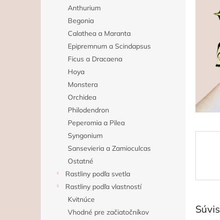
Anthurium
Begonia
Calathea a Maranta
Epipremnum a Scindapsus
Ficus a Dracaena
Hoya
Monstera
Orchidea
Philodendron
Peperomia a Pilea
Syngonium
Sansevieria a Zamioculcas
Ostatné
Rastliny podľa svetla
Rastliny podľa vlastností
Kvitnúce
Súvis
Vhodné pre začiatočníkov