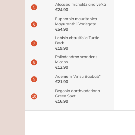
Alocasia micholitziana veľká
€24,90
Euphorbia mauritanica
Mayuranthii Variegata
€54,90
Labisia obtusifolia Turtle
Back
€19,90
Philodendron scandens
Micans
€12,90
Adenium "Ansu Baobab"
€21,90
Begonia darthvaderiana
Green Spot
€16,90
Z
á
p
ä