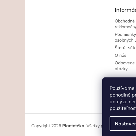
t
Informác
i
e
Obchodné 
reklamačný
Podmienky
osobných 
Štatút súť
O nás
Odpovede n
otázky
Používame 
pohodlné p
analýze neu
použiteľnos
Nastaven
Copyright 2026
Plantotéka
. Všetky práva vyhradené.