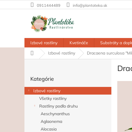
Prejsť
0911444489
info@plantoteka.sk
na
obsah
Izbové rastliny
Kvetináče
Substráty a dopl
Domov
Izbové rastliny
Dracaena surculosa "Mi
B
Dra
o
Preskočiť
č
Kategórie
kategórie
n
ý
Izbové rastliny
p
Všetky rastliny
a
Rastliny podľa druhu
n
e
Aeschynanthus
l
Aglaonema
Alocasia