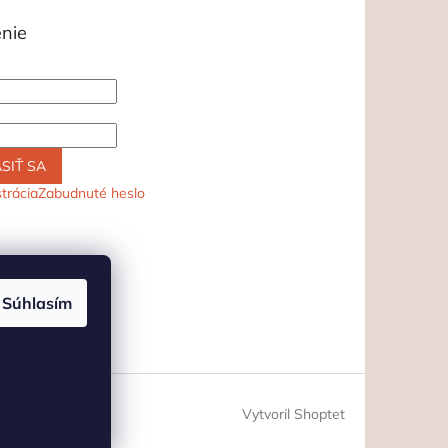
enie
SIŤ SA
trácia
Zabudnuté heslo
Súhlasím
Vytvoril Shoptet