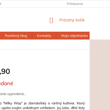
KY OCHRANY OSOBNÝCH ÚDAJOV
ŠTATÚT SÚŤAŽE
Prihlásenie
O NÁS
NÁKUPNÝ
Prázdny košík
KOŠÍK
Rastlinný blog
Kontakty
Moja objednávka
,90
ová
edané
bola vypredaná…
 "Milky Way" je zberateľský a raritný kultivar, ktorý
 upúta svojim unikátnym vzhľadom. Jej úzke, dlhé listy