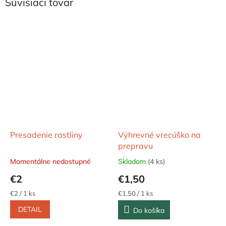
Súvisiaci tovar
Presadenie rastliny
Výhrevné vrecúško na
prepravu
Momentálne nedostupné
Skladom
(4 ks)
€2
€1,50
Jednotková
Jednotková
€2 / 1 ks
€1,50 / 1 ks
cena:
cena:
DETAIL
Do košíka