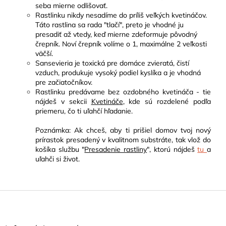
seba mierne odlišovať.
Rastlinku nikdy nesadíme do príliš veľkých kvetináčov.
Táto rastlina sa rada "tlačí", preto je vhodné ju
presadiť až vtedy, keď mierne zdeformuje pôvodný
črepník. Noví črepník volíme o 1, maximálne 2 veľkosti
väčší.
Sansevieria je toxická pre domáce zvieratá, čistí
vzduch, produkuje vysoký podiel kyslíka a je vhodná
pre začiatočníkov.
Rastlinku predávame bez ozdobného kvetináča - tie
nájdeš v sekcii
Kvetináče
, kde sú rozdelené podľa
priemeru, čo ti uľahčí hľadanie.
Poznámka: Ak chceš, aby ti prišiel domov tvoj nový
prírastok presadený v kvalitnom substráte, tak vlož do
košíka službu "
Presadenie rastliny
", ktorú nájdeš
tu
a
uľahči si život.
Z
á
p