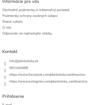
ä
Informácie pre vás
t
Obchodné podmienky a reklamačný poriadok
i
e
Podmienky ochrany osobných údajov
Štatút súťaže
O nás
Odpovede na najčastejšie otázky
Kontakt
info
@
plantoteka.sk
0911444489
https://www.facebook.com/plantoteka.rastlinarstvo
https://www.instagram.com/plantoteka_rastlinarstvo
Prihlásenie
E-mail