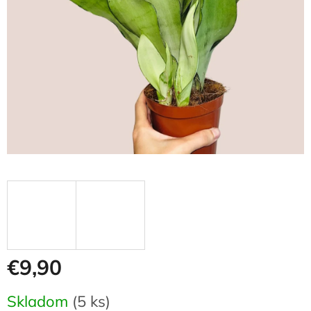
€9,90
Jednotková
Skladom
(5 ks)
cena: