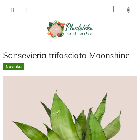
Prejsť
NÁKU
na
obsah
KOŠÍK
Sansevieria trifasciata Moonshine
Novinka