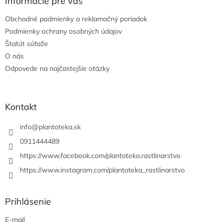
ä
Informácie pre vás
c
t
i
Obchodné podmienky a reklamačný poriadok
i
e
e
Podmienky ochrany osobných údajov
p
r
Štatút súťaže
v
O nás
k
Odpovede na najčastejšie otázky
y
v
ý
p
Kontakt
i
s
u
info
@
plantoteka.sk
0911444489
https://www.facebook.com/plantoteka.rastlinarstvo
https://www.instagram.com/plantoteka_rastlinarstvo
Prihlásenie
E-mail