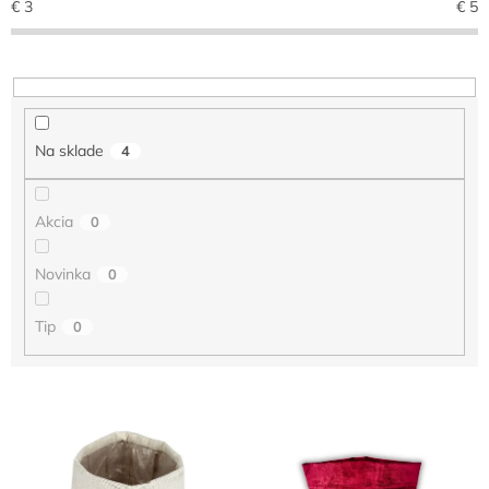
€
3
€
5
o
d
u
k
t
o
Na sklade
4
v
Akcia
0
Novinka
0
Tip
0
V
ý
p
i