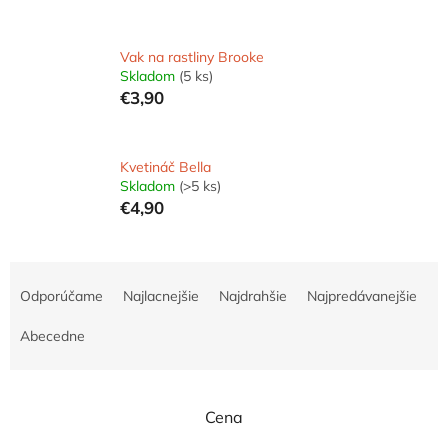
Vak na rastliny Brooke
Skladom
(5 ks)
€3,90
Kvetináč Bella
Skladom
(>5 ks)
€4,90
R
a
Odporúčame
Najlacnejšie
Najdrahšie
Najpredávanejšie
d
e
Abecedne
n
i
e
Cena
p
r