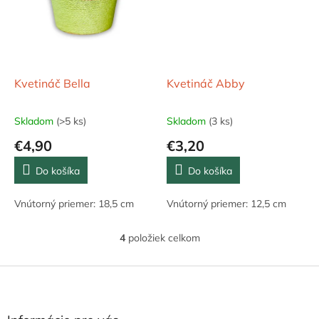
Kvetináč Bella
Kvetináč Abby
Skladom
(>5 ks)
Skladom
(3 ks)
€4,90
€3,20
Do košíka
Do košíka
Vnútorný priemer: 18,5 cm
Vnútorný priemer: 12,5 cm
4
položiek celkom
O
v
l
Z
á
á
d
p
a