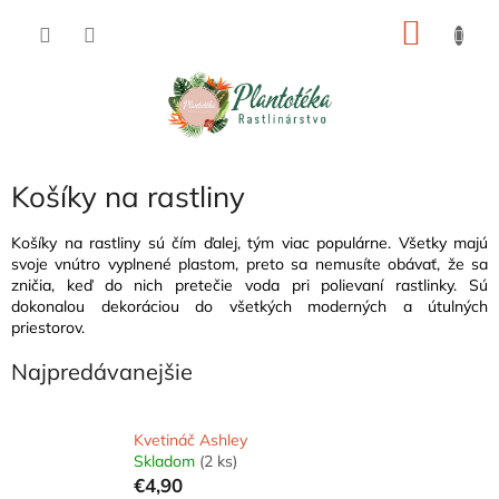
Prejsť
NÁKU
na
obsah
KOŠÍK
Košíky na rastliny
Košíky na rastliny sú čím ďalej, tým viac populárne. Všetky majú
svoje vnútro vyplnené plastom, preto sa nemusíte obávať, že sa
zničia, keď do nich pretečie voda pri polievaní rastlinky. Sú
dokonalou dekoráciou do všetkých moderných a útulných
priestorov.
Najpredávanejšie
Kvetináč Ashley
Skladom
(2 ks)
€4,90