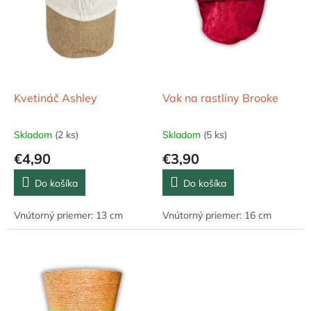
s
p
r
o
d
u
k
Kvetináč Ashley
Vak na rastliny Brooke
t
o
Skladom
(2 ks)
Skladom
(5 ks)
v
€4,90
€3,90
Do košíka
Do košíka
Vnútorný priemer: 13 cm
Vnútorný priemer: 16 cm