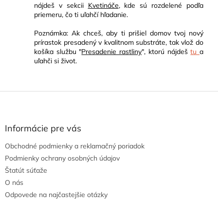
nájdeš v sekcii
Kvetináče
, kde sú rozdelené podľa
priemeru, čo ti uľahčí hľadanie.
Poznámka: Ak chceš, aby ti prišiel domov tvoj nový
prírastok presadený v kvalitnom substráte, tak vlož do
košíka službu "
Presadenie rastliny
", ktorú nájdeš
tu
a
uľahči si život.
Z
á
p
ä
Informácie pre vás
t
Obchodné podmienky a reklamačný poriadok
i
e
Podmienky ochrany osobných údajov
Štatút súťaže
O nás
Odpovede na najčastejšie otázky