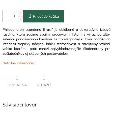
Pridať do košíka
Philodendron scandens ‘Brasil’ je obľúbená a dekoratívna izbová
rastlina, ktorá zaujme svojimi srdcovitými listami s výraznou žlto-
zelenou panašovanou kresbou. Tento elegantný kultivar prináša do
interiéru tropický nádych, ľahkú starostlivosť a atraktívny vzhľad,
vďaka ktorému patrí medzi najvyhľadávanejšie filodendrony pre
začiatočníkov aj skúsených pestovateľov.
Detailné informácie
OPÝTAŤ SA
STRÁŽIŤ
Súvisiaci tovar