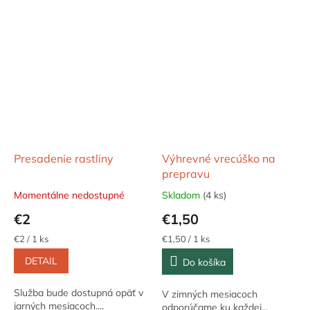
Presadenie rastliny
Výhrevné vrecúško na
prepravu
Momentálne nedostupné
Skladom
(4 ks)
€2
€1,50
Jednotková
Jednotková
€2 / 1 ks
€1,50 / 1 ks
cena:
cena:
DETAIL
Do košíka
Služba bude dostupná opäť v
V zimných mesiacoch
jarných mesiacoch....
odporúčame ku každej...