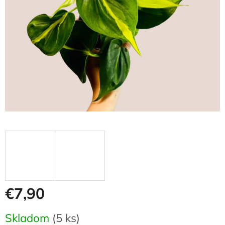
€7,90
Jednotková
Skladom
(5 ks)
cena: