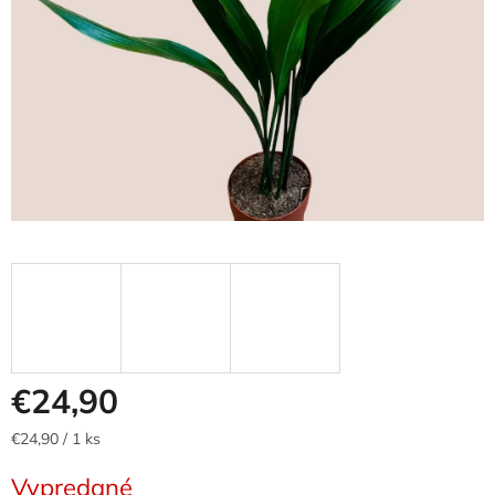
€24,90
Jednotková
€24,90 / 1 ks
cena:
Vypredané