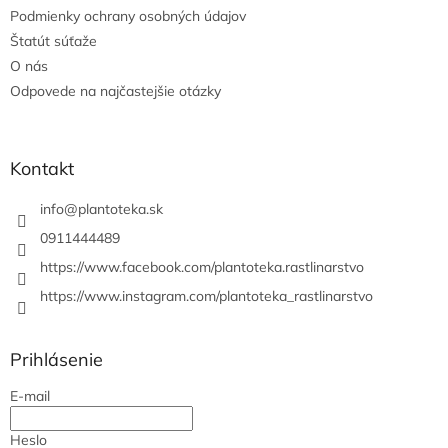
e
Podmienky ochrany osobných údajov
Štatút súťaže
O nás
Odpovede na najčastejšie otázky
Kontakt
info
@
plantoteka.sk
0911444489
https://www.facebook.com/plantoteka.rastlinarstvo
https://www.instagram.com/plantoteka_rastlinarstvo
Prihlásenie
E-mail
Heslo