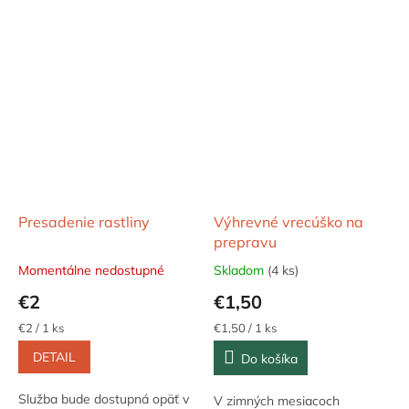
Presadenie rastliny
Výhrevné vrecúško na
prepravu
Momentálne nedostupné
Skladom
(4 ks)
€2
€1,50
Jednotková
Jednotková
€2 / 1 ks
€1,50 / 1 ks
cena:
cena:
DETAIL
Do košíka
Služba bude dostupná opäť v
V zimných mesiacoch