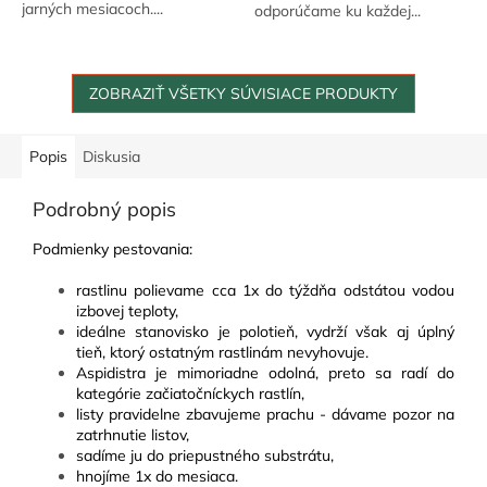
jarných mesiacoch....
odporúčame ku každej...
ZOBRAZIŤ VŠETKY SÚVISIACE PRODUKTY
Popis
Diskusia
Podrobný popis
Podmienky pestovania
:
rastlinu polievame cca 1x do týždňa odstátou vodou
izbovej teploty,
ideálne stanovisko je polotieň, vydrží však aj úplný
tieň, ktorý ostatným rastlinám nevyhovuje.
Aspidistra je mimoriadne odolná, preto sa radí do
kategórie začiatočníckych rastlín,
listy pravidelne zbavujeme prachu - dávame pozor na
zatrhnutie listov,
sadíme ju do priepustného substrátu,
hnojíme 1x do mesiaca.