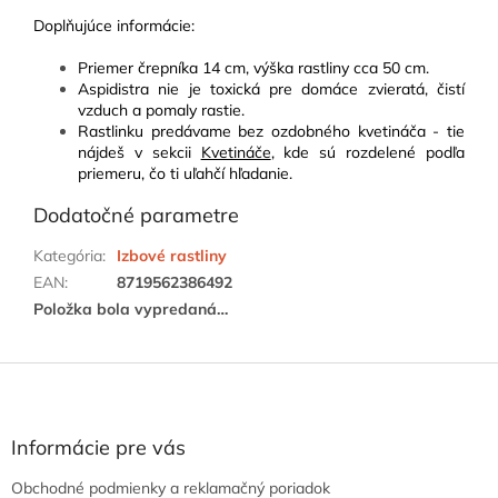
Doplňujúce informácie
:
Priemer črepníka 14 cm, výška rastliny cca 50 cm.
Aspidistra nie je toxická pre domáce zvieratá, čistí
vzduch a pomaly rastie.
Rastlinku predávame bez ozdobného kvetináča - tie
nájdeš v sekcii
Kvetináče
, kde sú rozdelené podľa
priemeru, čo ti uľahčí hľadanie.
Dodatočné parametre
Kategória
:
Izbové rastliny
EAN
:
8719562386492
Položka bola vypredaná…
Z
á
p
ä
Informácie pre vás
t
Obchodné podmienky a reklamačný poriadok
i