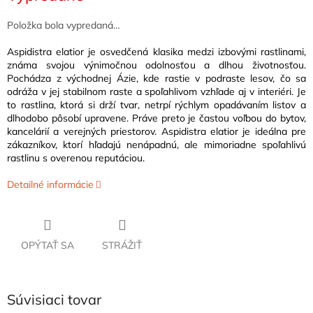
Položka bola vypredaná…
Aspidistra elatior je osvedčená klasika medzi izbovými rastlinami,
známa svojou výnimočnou odolnosťou a dlhou životnosťou.
Pochádza z východnej Ázie, kde rastie v podraste lesov, čo sa
odráža v jej stabilnom raste a spoľahlivom vzhľade aj v interiéri.
Je
to rastlina, ktorá si drží tvar, netrpí rýchlym opadávaním listov a
dlhodobo pôsobí upravene. Práve preto je častou voľbou do bytov,
kancelárií a verejných priestorov. Aspidistra elatior je ideálna pre
zákazníkov, ktorí hľadajú nenápadnú, ale mimoriadne spoľahlivú
rastlinu s overenou reputáciou.
Detailné informácie
OPÝTAŤ SA
STRÁŽIŤ
Súvisiaci tovar