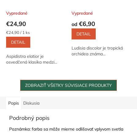
Vypredané
Vypredané
€24,90
€6,90
od
Jednotková
€24,90 / 1 ks
DETAIL
cena:
DETAIL
Ludisia discolor je tropická
orchidea známa...
Aspidistra elatior je
osvedčená klasika medzi...
ZOBRAZIŤ VŠETKY SÚVISIACE PRODUKTY
Popis
Diskusia
Podrobný popis
Poznámka: farba sa môže mierne odlišovať vplyvom svetla