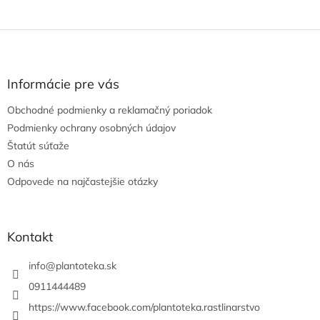
Z
á
p
ä
Informácie pre vás
t
Obchodné podmienky a reklamačný poriadok
i
e
Podmienky ochrany osobných údajov
Štatút súťaže
O nás
Odpovede na najčastejšie otázky
Kontakt
info
@
plantoteka.sk
0911444489
https://www.facebook.com/plantoteka.rastlinarstvo