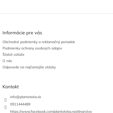
Z
á
p
ä
Informácie pre vás
t
Obchodné podmienky a reklamačný poriadok
i
e
Podmienky ochrany osobných údajov
Štatút súťaže
O nás
Odpovede na najčastejšie otázky
Kontakt
info
@
plantoteka.sk
0911444489
https://www.facebook.com/plantoteka.rastlinarstvo