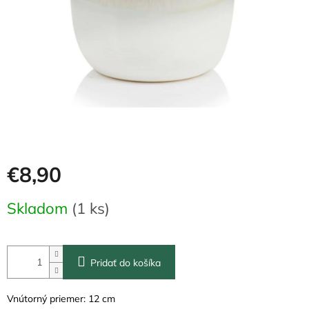
€8,90
Jednotková
Skladom
(1 ks)
cena:
Pridať do košíka
Vnútorný priemer: 12 cm