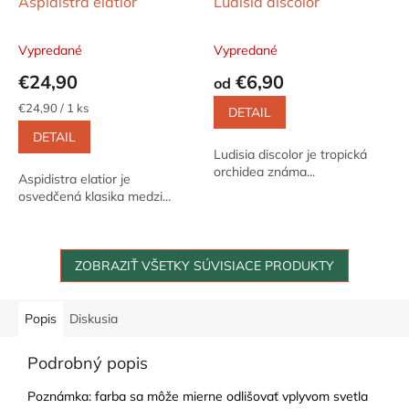
Aspidistra elatior
Ludisia discolor
Vypredané
Vypredané
€24,90
€6,90
od
Jednotková
€24,90 / 1 ks
DETAIL
cena:
DETAIL
Ludisia discolor je tropická
orchidea známa...
Aspidistra elatior je
osvedčená klasika medzi...
ZOBRAZIŤ VŠETKY SÚVISIACE PRODUKTY
Popis
Diskusia
Podrobný popis
Poznámka: farba sa môže mierne odlišovať vplyvom svetla