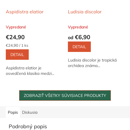
Aspidistra elatior
Ludisia discolor
Vypredané
Vypredané
€24,90
€6,90
od
Jednotková
€24,90 / 1 ks
DETAIL
cena:
DETAIL
Ludisia discolor je tropická
orchidea známa...
Aspidistra elatior je
osvedčená klasika medzi...
ZOBRAZIŤ VŠETKY SÚVISIACE PRODUKTY
Popis
Diskusia
Podrobný popis