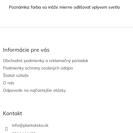
Poznámka: farba sa môže mierne odlišovať vplyvom svetla
Z
á
p
ä
Informácie pre vás
t
Obchodné podmienky a reklamačný poriadok
i
e
Podmienky ochrany osobných údajov
Štatút súťaže
O nás
Odpovede na najčastejšie otázky
Kontakt
info
@
plantoteka.sk