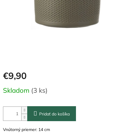
€9,90
Jednotková
Skladom
(3 ks)
cena:
Pridať do košíka
Vnútorný priemer: 14 cm