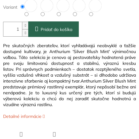
Variant
Pridať do košíka
Pre skutočných zberateľov, ktorí vyhľadávajú neobvyklé a ťažšie
dostupné kultivary, je
Anthurium 'Silver Blush Mint'
výnimočnou
voľbou. Táto selekcia je cenovo aj pestovateľsky hodnotená práve
pre svoju limitovanú dostupnosť a stabilnú, výraznú kresbu
listov.
Pri správnych podmienkach – dostatok rozptýleného svetla,
vyššia vzdušná vlhkosť a vzdušný substrát – si dlhodobo udržiava
intenzívne sfarbenie aj kompaktný tvar.
Anthurium Silver Blush Mint
predstavuje prémiový rastlinný exemplár, ktorý nepôsobí bežne ani
nenápadne. Je to luxusný kus určený pre tých, ktorí si budujú
výberovú kolekciu a chcú do nej zaradiť skutočne hodnotnú a
vizuálne výraznú rastlinu.
Detailné informácie