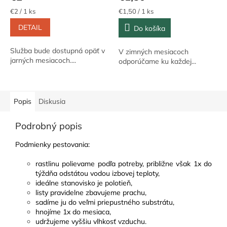
Jednotková
Jednotková
€2 / 1 ks
€1,50 / 1 ks
cena:
cena:
DETAIL
Do košíka
Služba bude dostupná opäť v
V zimných mesiacoch
jarných mesiacoch....
odporúčame ku každej...
Popis
Diskusia
Podrobný popis
Podmienky pestovania
:
rastlinu polievame podľa potreby, približne však 1x do
týždňa odstátou vodou izbovej teploty,
ideálne stanovisko je polotieň,
listy pravidelne zbavujeme prachu,
sadíme ju do veľmi priepustného substrátu,
hnojíme 1x do mesiaca,
udržujeme vyššiu vlhkosť vzduchu.