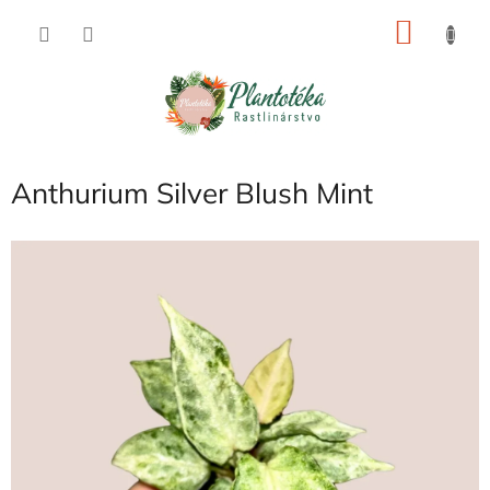
Prejsť
NÁKU
na
obsah
KOŠÍK
Anthurium Silver Blush Mint