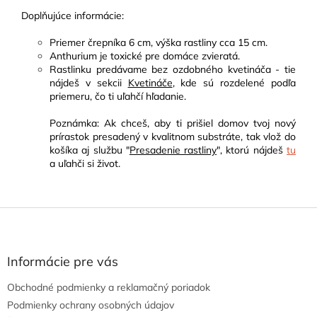
Doplňujúce informácie
:
Priemer črepníka 6 cm, výška rastliny cca 15 cm.
Anthurium je toxické pre domáce zvieratá.
Rastlinku predávame bez ozdobného kvetináča - tie
nájdeš v sekcii
Kvetináče
, kde sú rozdelené podľa
priemeru, čo ti uľahčí hľadanie.
Poznámka: Ak chceš, aby ti prišiel domov tvoj nový
prírastok presadený v kvalitnom substráte, tak vlož do
košíka aj službu "
Presadenie rastliny
", ktorú nájdeš
tu
a uľahči si život.
Z
á
p
ä
Informácie pre vás
t
Obchodné podmienky a reklamačný poriadok
i
e
Podmienky ochrany osobných údajov